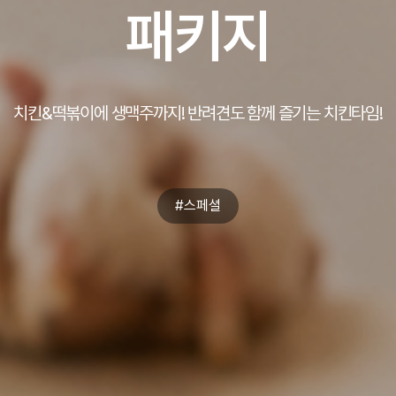
패키지
치킨&떡볶이에 생맥주까지! 반려견도 함께 즐기는 치킨타임!
#스페셜