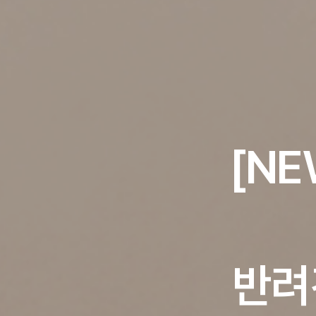
[NE
반려