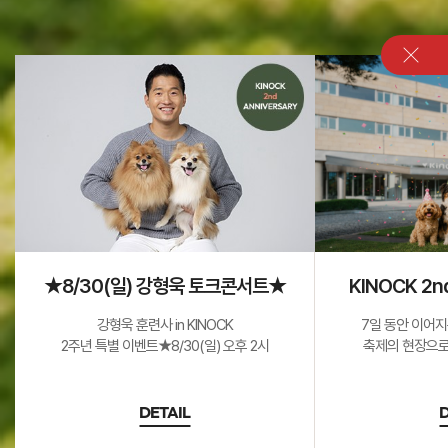
★8/30(일) 강형욱 토크콘서트★
KINOCK 2n
강형욱 훈련사 in KINOCK
7일 동안 이어지
2주년 특별 이벤트★8/30(일) 오후 2시
축제의 현장으로
DETAIL
D