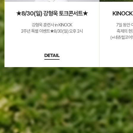
★8/30(일) 강형욱 토크콘서트★
KINOCK
강형욱 훈련사 in KINOCK
7일 동안 
2주년 특별 이벤트★8/30(일) 오후 2시
축제의 현
(+네츄럴코어와
DETAIL